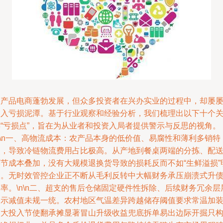
农产品电商蓬勃发展，但众多投资者在兴办实业的过程中，却屡
陷入亏损泥潭。基于行业观察和经验分析，我们梳理出以下十个
键“亏损点”，旨在为从业者和投资入局者提供警示与反思的视角。
n\n一、高物流成本：农产品本身的低价值、易腐性和薄利多销特
点，导致冷链物流费用占比极高。从产地到餐桌两端的分拣、配
环节成本叠加，没有大规模退换货导致的损耗反而不如“生鲜溢损”
确。无时效管控企业正不断从毛利反转中大幅财务承压崩溃式升
率。\n\n二、超支的售后仓储固定硬件性拆除、后续财务冗余层
明示减值未规一统。农村地区气温差异跨越储存阈值要求常温加
卸大投入节使翻承摊显著冒山升级收益兜底拆单易出边际开掘只