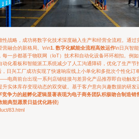
瞻性战略，成功将数字化技术深度融入生产和经营全流程。通过
融合的新格局。\n\n
1. 数字化赋能全流程高效运作
\n日兴智
每一步都基于物联网（IoT）技术和自动化设备环环相扣。例如
自动化看板和智能派工系统减少了人工沟通障碍，优化了生产节拍和
能后，日兴工厂成功实现了快速响应线上小单化和多批次个性化订
——电商前台出现一系列店铺链接与差异化产品推荐即自动触发
提升实体库存变现动态的双突破。基于客户意向兴趣数据的研发
字竞争力的超孵化逻辑显著表现为电子商务团队积极吻合制造销
效能典型愿景日益优化路径
}
t/83.html