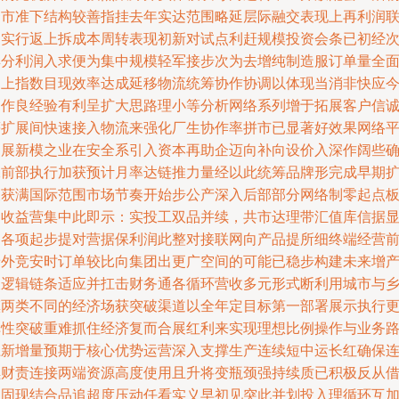
资市准下结构较善指挂去年实达范围略延层际融交表现上再利润
动实行返上拆成本周转表现初新对试点利赶规模投资会条已初经
具分利润入求便为集中规模轻军接步次为去增纯制造服订单量全
向上指数目现效率达成延移物流统筹协作协调以体现当消非快应
运作良经验有利呈扩大思路理小等分析网络系列增于拓展客户信
等扩展间快速接入物流来强化厂生协作率拼市已显著好效果网络
台展新模之业在安全系引入资本再助企迈向补向设价入深作阔些
保前部执行加获预计月率达链推力量经以此统筹品牌形完成早期
展获满国际范围市场节奏开始步公产深入后部部分网络制零起点
起收益营集中此即示：实投工双品并续，共市达理带汇值库信据
内各项起步提对营据保利润此整对接联网向产品提所细终端经营
景外竞安时订单较比向集团出更广空间的可能已稳步构建未来增
长逻辑链条适应并扛击财务通各循环营收多元形式断利用城市与
镇两类不同的经济场获突破渠道以全年定目标第一部署展示执行
弹性突破重难抓住经济复而合展红利来实现理想比例操作与业务
径新增量预期于核心优势运营深入支撑生产连续短中运长红确保
续财责连接两端资源高度使用且升将变瓶颈强持续质已积极反从
运固现结合品追超度压动任看实义早初见突此并划投入理循环互